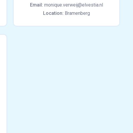
Email:
monique.verweij@elvestia.nl
Location:
Bramenberg